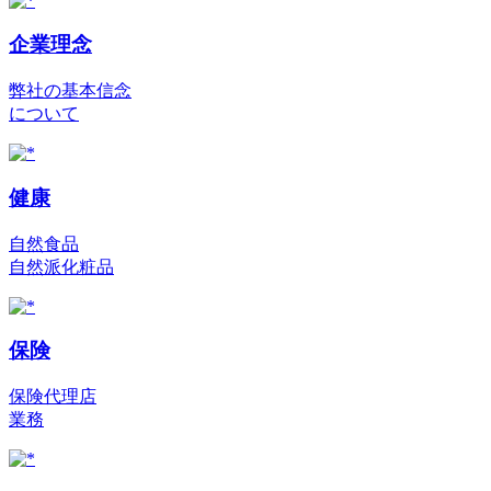
企業理念
弊社の基本信念
について
健康
自然食品
自然派化粧品
保険
保険代理店
業務