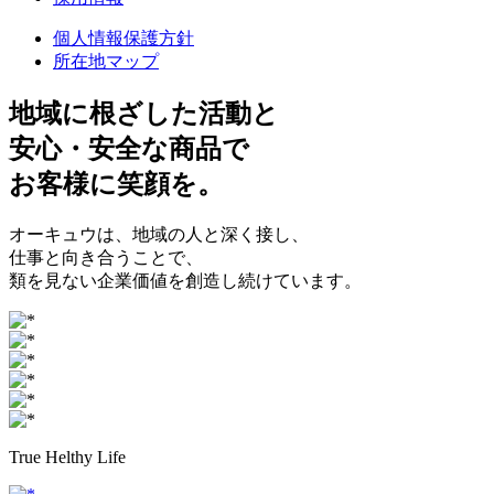
個人情報保護方針
所在地マップ
地域に根ざした
活動と
安心・安全
な商品で
お客様に
笑顔
を。
オーキュウは、地域の人と深く接し、
仕事と向き合うことで、
類を見ない企業価値を創造し続けています。
True Helthy Life