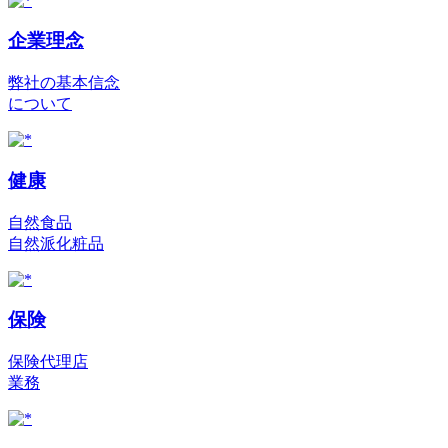
企業理念
弊社の基本信念
について
健康
自然食品
自然派化粧品
保険
保険代理店
業務