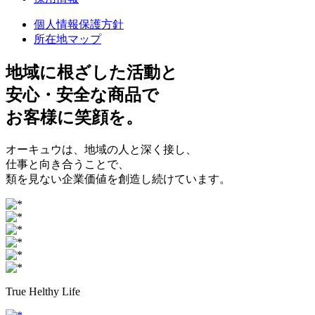
個人情報保護方針
所在地マップ
地域に根ざした
活動と
安心・安全
な商品で
お客様に
笑顔
を。
オーキュウは、地域の人と深く接し、
仕事と向き合うことで、
類を見ない企業価値を創造し続けています。
True Helthy Life