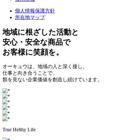
個人情報保護方針
所在地マップ
地域に根ざした
活動と
安心・安全
な商品で
お客様に
笑顔
を。
オーキュウは、地域の人と深く接し、
仕事と向き合うことで、
類を見ない企業価値を創造し続けています。
True Helthy Life