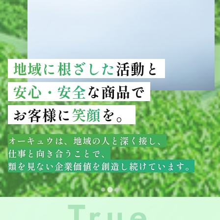
地域に根ざした
活動と
安心・安全
な商品で
お客様に
笑顔
を。
オーキュウは、地域の人と深く接し、
仕事と向き合うことで、
類を見ない企業価値を創造し続けています。
True